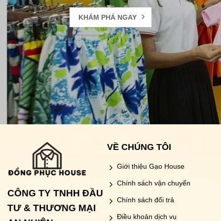
KHÁM PHÁ NGAY
VỀ CHÚNG TÔI
Giới thiệu Gạo House
Chính sách vận chuyển
CÔNG TY TNHH ĐẦU
Chính sách đổi trả
TƯ & THƯƠNG MẠI
Điều khoản dịch vụ