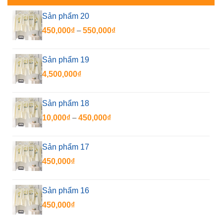
Sản phẩm 20
Khoảng
450,000
₫
–
550,000
₫
giá:
từ
Sản phẩm 19
450,000₫
4,500,000
₫
đến
550,000₫
Sản phẩm 18
Khoảng
10,000
₫
–
450,000
₫
giá:
từ
Sản phẩm 17
10,000₫
450,000
₫
đến
450,000₫
Sản phẩm 16
450,000
₫