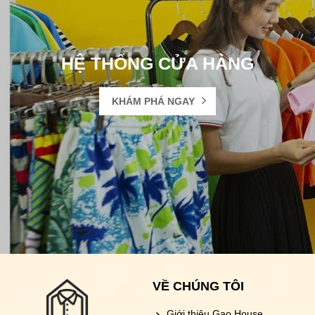
HỆ THỐNG CỬA HÀNG
KHÁM PHÁ NGAY
VỀ CHÚNG TÔI
Giới thiệu Gạo House