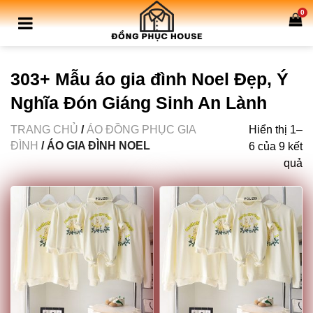
0
303+ Mẫu áo gia đình Noel Đẹp, Ý
Nghĩa Đón Giáng Sinh An Lành
TRANG CHỦ
/
ÁO ĐỒNG PHỤC GIA
Hiển thị 1–
ĐÌNH
/ ÁO GIA ĐÌNH NOEL
6 của 9 kết
quả