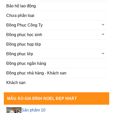
chọn
Bảo hộ lao động
có
thể
Chưa phân loại
được
Đồng Phục Công Ty
chọn
trên
Đồng phục học sinh
trang
sản
Đồng phục họp lớp
phẩm
Đồng phục lớp
Đồng phục ngân hàng
Đồng phục nhà hàng - Khách san
Khách sạn
MẪU ÁO GIA ĐÌNH NOEL ĐẸP NHẤT
Sản phẩm 10