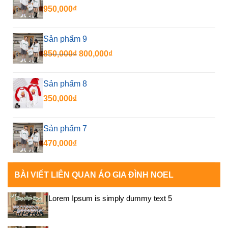
950,000
₫
Sản phẩm 9
Giá
Giá
850,000
₫
800,000
₫
gốc
hiện
là:
tại
Sản phẩm 8
850,000₫.
là:
350,000
₫
800,000₫.
Sản phẩm 7
470,000
₫
BÀI VIẾT LIÊN QUAN ÁO GIA ĐÌNH NOEL
Lorem Ipsum is simply dummy text 5