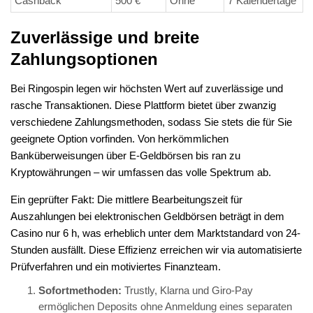
Cashback
500 €
Ohne
7 Kalendertage
Zuverlässige und breite
Zahlungsoptionen
Bei Ringospin legen wir höchsten Wert auf zuverlässige und
rasche Transaktionen. Diese Plattform bietet über zwanzig
verschiedene Zahlungsmethoden, sodass Sie stets die für Sie
geeignete Option vorfinden. Von herkömmlichen
Banküberweisungen über E-Geldbörsen bis ran zu
Kryptowährungen – wir umfassen das volle Spektrum ab.
Ein geprüfter Fakt: Die mittlere Bearbeitungszeit für
Auszahlungen bei elektronischen Geldbörsen beträgt in dem
Casino nur 6 h, was erheblich unter dem Marktstandard von 24-
Stunden ausfällt. Diese Effizienz erreichen wir via automatisierte
Prüfverfahren und ein motiviertes Finanzteam.
Sofortmethoden:
Trustly, Klarna und Giro-Pay
ermöglichen Deposits ohne Anmeldung eines separaten