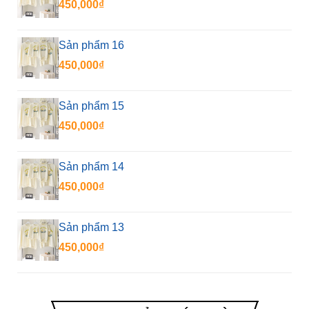
450,000
₫
đến
450,000₫
Sản phẩm 16
450,000
₫
Sản phẩm 15
450,000
₫
Sản phẩm 14
450,000
₫
Sản phẩm 13
450,000
₫