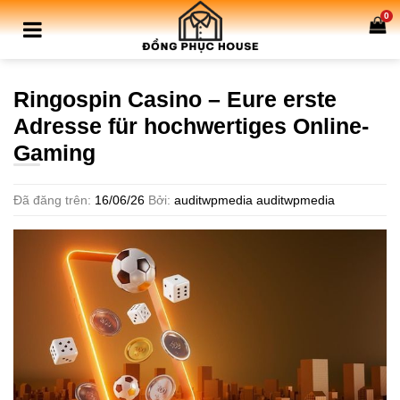
0
Ringospin Casino – Eure erste
Adresse für hochwertiges Online-
Gaming
Đã đăng trên:
16/06/26
Bởi:
auditwpmedia auditwpmedia