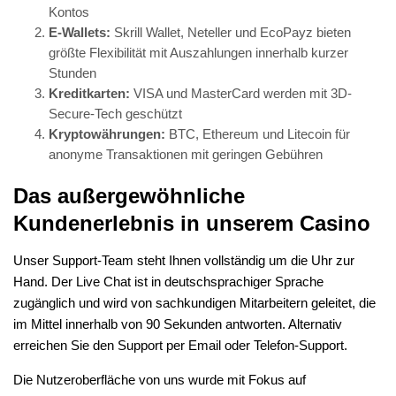
Kontos
E-Wallets:
Skrill Wallet, Neteller und EcoPayz bieten
größte Flexibilität mit Auszahlungen innerhalb kurzer
Stunden
Kreditkarten:
VISA und MasterCard werden mit 3D-
Secure-Tech geschützt
Kryptowährungen:
BTC, Ethereum und Litecoin für
anonyme Transaktionen mit geringen Gebühren
Das außergewöhnliche
Kundenerlebnis in unserem Casino
Unser Support-Team steht Ihnen vollständig um die Uhr zur
Hand. Der Live Chat ist in deutschsprachiger Sprache
zugänglich und wird von sachkundigen Mitarbeitern geleitet, die
im Mittel innerhalb von 90 Sekunden antworten. Alternativ
erreichen Sie den Support per Email oder Telefon-Support.
Die Nutzeroberfläche von uns wurde mit Fokus auf