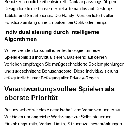
Benutzerfreundlichkeit entwickelt. Dank anpassungsfähigem
Design funktioniert unsere Spielseite nahtlos auf Desktops,
Tablets und Smartphones. Die Handy- Version liefert vollen
Funktionsumfang ohne Einbußen bei Optik oder Tempo.
Individualisierung durch intelligente
Algorithmen
Wir verwenden fortschrittliche Technologie, um euer
Spielerlebnis zu individualisieren. Basierend auf deinen
Vorlieben empfangen Sie maßgeschneiderte Spielempfehlungen
und zugeschnittene Bonusangebote. Diese Individualisierung
erfolgt freilich unter Befolgung aller Privacy-Regeln.
Verantwortungsvolles Spielen als
oberste Priorität
Bei uns sehen wir diese gesellschaftliche Verantwortung ernst.
Wir bieten umfangreiche Werkzeuge zur Selbststeuerung:
Einzahlungslimits, Verlust-Limits, Sitzungszeitbeschränkungen