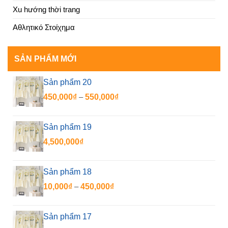
Xu hướng thời trang
Αθλητικό Στοίχημα
SẢN PHẨM MỚI
Sản phẩm 20
Khoảng
450,000
₫
–
550,000
₫
giá:
từ
Sản phẩm 19
450,000₫
4,500,000
₫
đến
550,000₫
Sản phẩm 18
Khoảng
10,000
₫
–
450,000
₫
giá:
từ
Sản phẩm 17
10,000₫