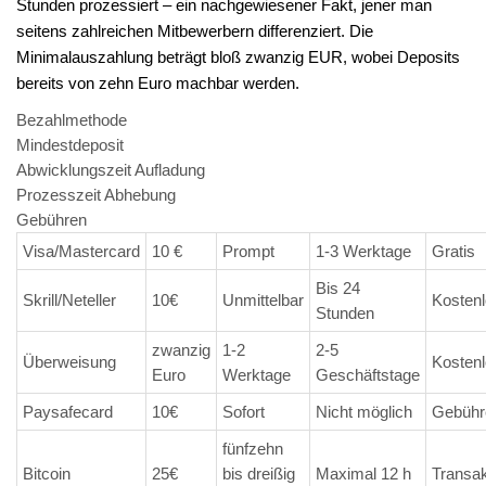
Stunden prozessiert – ein nachgewiesener Fakt, jener man
seitens zahlreichen Mitbewerbern differenziert. Die
Minimalauszahlung beträgt bloß zwanzig EUR, wobei Deposits
bereits von zehn Euro machbar werden.
Bezahlmethode
Mindestdeposit
Abwicklungszeit Aufladung
Prozesszeit Abhebung
Gebühren
Visa/Mastercard
10 €
Prompt
1-3 Werktage
Gratis
Bis 24
Skrill/Neteller
10€
Unmittelbar
Kosten
Stunden
zwanzig
1-2
2-5
Überweisung
Kosten
Euro
Werktage
Geschäftstage
Paysafecard
10€
Sofort
Nicht möglich
Gebühre
fünfzehn
Bitcoin
25€
bis dreißig
Maximal 12 h
Transa