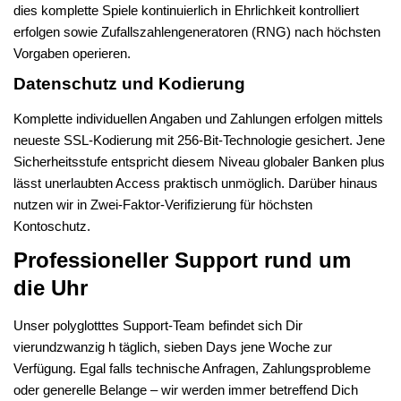
dies komplette Spiele kontinuierlich in Ehrlichkeit kontrolliert
erfolgen sowie Zufallszahlengeneratoren (RNG) nach höchsten
Vorgaben operieren.
Datenschutz und Kodierung
Komplette individuellen Angaben und Zahlungen erfolgen mittels
neueste SSL-Kodierung mit 256-Bit-Technologie gesichert. Jene
Sicherheitsstufe entspricht diesem Niveau globaler Banken plus
lässt unerlaubten Access praktisch unmöglich. Darüber hinaus
nutzen wir in Zwei-Faktor-Verifizierung für höchsten
Kontoschutz.
Professioneller Support rund um
die Uhr
Unser polyglotttes Support-Team befindet sich Dir
vierundzwanzig h täglich, sieben Days jene Woche zur
Verfügung. Egal falls technische Anfragen, Zahlungsprobleme
oder generelle Belange – wir werden immer betreffend Dich