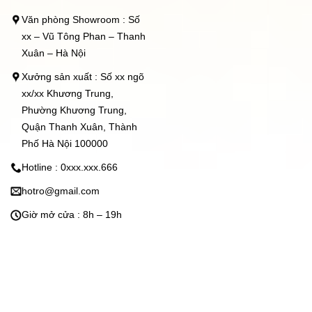
Văn phòng Showroom : Số
xx – Vũ Tông Phan – Thanh
Xuân – Hà Nội
Xưởng sản xuất : Số xx ngõ
xx/xx Khương Trung,
Phường Khương Trung,
Quận Thanh Xuân, Thành
Phố Hà Nội 100000
Hotline : 0xxx.xxx.666
hotro@gmail.com
Giờ mở cửa : 8h – 19h