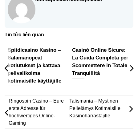
Tin tức liên quan
Spiidicasino Kasino –
Casinò Online Sicure:
Salamanopeat
La Guida Completa per
kotiutukset ja kattava
Scommettere in Totale
pelivalikoima
Tranquillità
kotimaisille käyttäjille
Ringospin Casino – Eure
Talismania – Mystinen
erste Adresse für
Pelielämys Kotimaisille
hochwertiges Online-
Kasinoharrastajille
Gaming