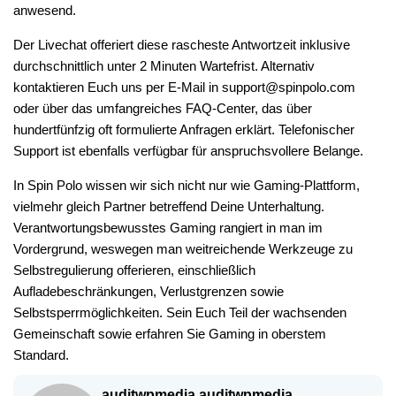
anwesend.
Der Livechat offeriert diese rascheste Antwortzeit inklusive
durchschnittlich unter 2 Minuten Wartefrist. Alternativ
kontaktieren Euch uns per E-Mail in support@spinpolo.com
oder über das umfangreiches FAQ-Center, das über
hundertfünfzig oft formulierte Anfragen erklärt. Telefonischer
Support ist ebenfalls verfügbar für anspruchsvollere Belange.
In Spin Polo wissen wir sich nicht nur wie Gaming-Plattform,
vielmehr gleich Partner betreffend Deine Unterhaltung.
Verantwortungsbewusstes Gaming rangiert in man im
Vordergrund, weswegen man weitreichende Werkzeuge zu
Selbstregulierung offerieren, einschließlich
Aufladebeschränkungen, Verlustgrenzen sowie
Selbstsperrmöglichkeiten. Sein Euch Teil der wachsenden
Gemeinschaft sowie erfahren Sie Gaming in oberstem
Standard.
auditwpmedia auditwpmedia