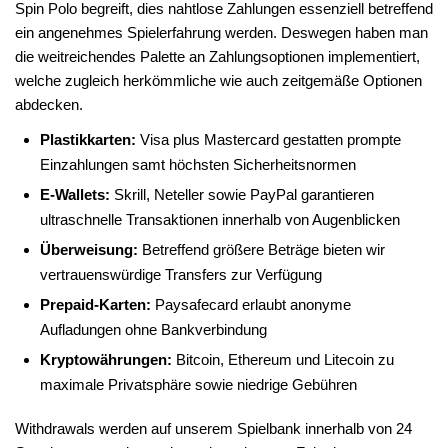
Spin Polo begreift, dies nahtlose Zahlungen essenziell betreffend
ein angenehmes Spielerfahrung werden. Deswegen haben man
die weitreichendes Palette an Zahlungsoptionen implementiert,
welche zugleich herkömmliche wie auch zeitgemäße Optionen
abdecken.
Plastikkarten:
Visa plus Mastercard gestatten prompte
Einzahlungen samt höchsten Sicherheitsnormen
E-Wallets:
Skrill, Neteller sowie PayPal garantieren
ultraschnelle Transaktionen innerhalb von Augenblicken
Überweisung:
Betreffend größere Beträge bieten wir
vertrauenswürdige Transfers zur Verfügung
Prepaid-Karten:
Paysafecard erlaubt anonyme
Aufladungen ohne Bankverbindung
Kryptowährungen:
Bitcoin, Ethereum und Litecoin zu
maximale Privatsphäre sowie niedrige Gebühren
Withdrawals werden auf unserem Spielbank innerhalb von 24