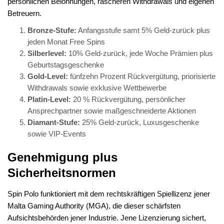
persönlichen Belohnungen, rascheren Withdrawals und eigenen
Betreuern.
Bronze-Stufe:
Anfangsstufe samt 5% Geld-zurück plus
jeden Monat Free Spins
Silberlevel:
10% Geld-zurück, jede Woche Prämien plus
Geburtstagsgeschenke
Gold-Level:
fünfzehn Prozent Rückvergütung, priorisierte
Withdrawals sowie exklusive Wettbewerbe
Platin-Level:
20 % Rückvergütung, persönlicher
Ansprechpartner sowie maßgeschneiderte Aktionen
Diamant-Stufe:
25% Geld-zurück, Luxusgeschenke
sowie VIP-Events
Genehmigung plus
Sicherheitsnormen
Spin Polo funktioniert mit dem rechtskräftigen Spiellizenz jener
Malta Gaming Authority (MGA), die dieser schärfsten
Aufsichtsbehörden jener Industrie. Jene Lizenzierung sichert,