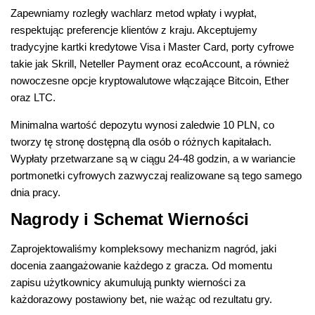
Zapewniamy rozległy wachlarz metod wpłaty i wypłat,
respektując preferencje klientów z kraju. Akceptujemy
tradycyjne kartki kredytowe Visa i Master Card, porty cyfrowe
takie jak Skrill, Neteller Payment oraz ecoAccount, a również
nowoczesne opcje kryptowalutowe włączające Bitcoin, Ether
oraz LTC.
Minimalna wartość depozytu wynosi zaledwie 10 PLN, co
tworzy tę stronę dostępną dla osób o różnych kapitałach.
Wypłaty przetwarzane są w ciągu 24-48 godzin, a w wariancie
portmonetki cyfrowych zazwyczaj realizowane są tego samego
dnia pracy.
Nagrody i Schemat Wierności
Zaprojektowaliśmy kompleksowy mechanizm nagród, jaki
docenia zaangażowanie każdego z gracza. Od momentu
zapisu użytkownicy akumulują punkty wierności za
każdorazowy postawiony bet, nie ważąc od rezultatu gry.