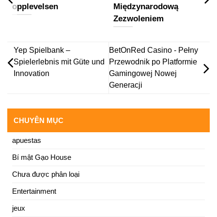
opplevelsen
Międzynarodową
Zezwoleniem
Yep Spielbank –
BetOnRed Casino - Pełny
Spielerlebnis mit Güte und
Przewodnik po Platformie
Innovation
Gamingowej Nowej
Generacji
CHUYÊN MỤC
apuestas
Bí mật Gạo House
Chưa được phân loại
Entertainment
jeux