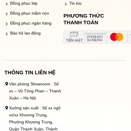
Đồng phục lớp
Tin tức
Đồng phục mầm non
PHƯƠNG THỨC
THANH TOÁN
Đồng phục ngân hàng
Bảo hộ lao động
THÔNG TIN LIÊN HỆ
Văn phòng Showroom : Số
xx – Vũ Tông Phan – Thanh
Xuân – Hà Nội
Xưởng sản xuất : Số xx ngõ
xx/xx Khương Trung,
Phường Khương Trung,
Quận Thanh Xuân, Thành