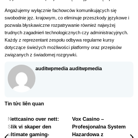
Angażujemy wyłącznie fachowców komunikujących się
swobodnie jęz. krajowym, co eliminuje przeszkody językowe i
pozwala błyskawiczne rozpatrywanie również najwyżej
trudnych zagadnień technologicznych czy administracyjnych.
Każdy z reprezentant zespołu odbywa regularne kursy
dotyczące świeżych możliwości platformy oraz przepisów
związanych z świadomej rozgrywki.
auditwpmedia auditwpmedia
Tin tức liên quan
Nettcasino over nett:
Vox Casino –
Slik vi skaper den
Profesjonalna System
ultimate gaming-
Hazardowa z