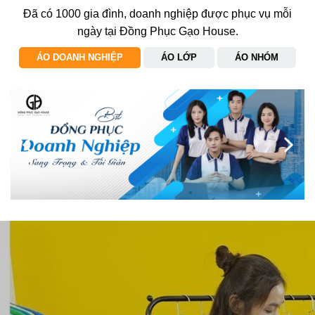
Đã có 1000 gia đình, doanh nghiệp được phục vụ mỗi
ngày tại Đồng Phục Gạo House.
ÁO DOANH NGHIỆP
ÁO LỚP
ÁO NHÓM