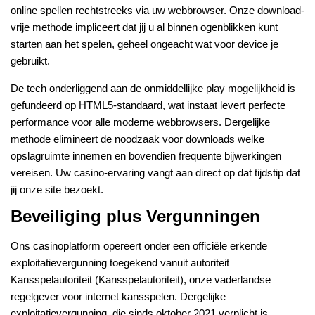
online spellen rechtstreeks via uw webbrowser. Onze download-
vrije methode impliceert dat jij u al binnen ogenblikken kunt
starten aan het spelen, geheel ongeacht wat voor device je
gebruikt.
De tech onderliggend aan de onmiddellijke play mogelijkheid is
gefundeerd op HTML5-standaard, wat instaat levert perfecte
performance voor alle moderne webbrowsers. Dergelijke
methode elimineert de noodzaak voor downloads welke
opslagruimte innemen en bovendien frequente bijwerkingen
vereisen. Uw casino-ervaring vangt aan direct op dat tijdstip dat
jij onze site bezoekt.
Beveiliging plus Vergunningen
Ons casinoplatform opereert onder een officiële erkende
exploitatievergunning toegekend vanuit autoriteit
Kansspelautoriteit (Kansspelautoriteit), onze vaderlandse
regelgever voor internet kansspelen. Dergelijke
exploitatievergunning, die sinds oktober 2021 verplicht is