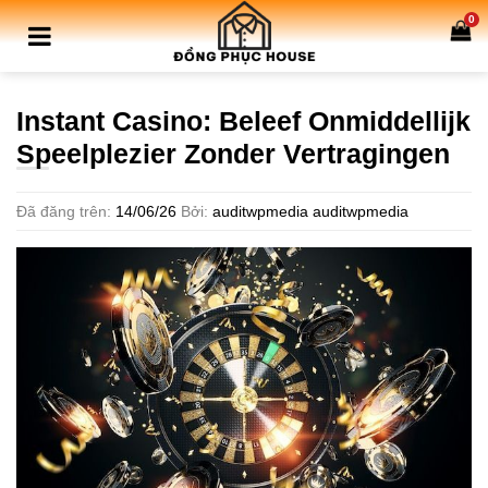
0
Instant Casino: Beleef Onmiddellijk
Speelplezier Zonder Vertragingen
Đã đăng trên:
14/06/26
Bởi:
auditwpmedia auditwpmedia