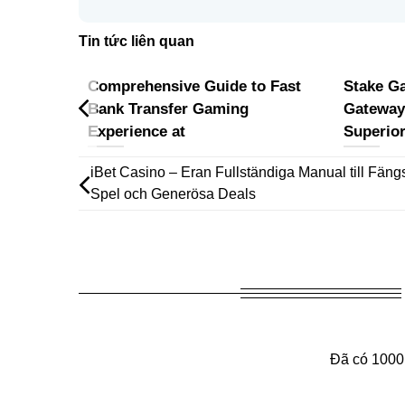
Tin tức liên quan
o Fast
Stake Gaming: Your Personal
Viuviu C
Gateway to Elite Digital Gaming
voor NL 
Superiority
iBet Casino – Eran Fullständiga Manual till Fän
Spel och Generösa Deals
Đã có 1000