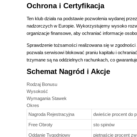
Ochrona i Certyfikacja
Ten klub działa na podstawie pozwolenia wydanej przez
nadzorczych w Europie. Wykorzystujemy wysoko rozw
organizacje finansowe, aby ochraniać informacje osob
Sprawdzenie tożsamości realizowana się w zgodności 
pozwala serwisowi blokować praniu kapitału i ochrania
trzymane są na oddzielnych rachunkach, co gwarantuj
Schemat Nagród i Akcje
Rodzaj Bonusu
Wysokość
Wymagania Stawek
Okres
Nagroda Rejestracyjna
dwieście procent do pi
Free Obroty
sto spinów
Oddanie Tygodniowy
piętnaście procent zw