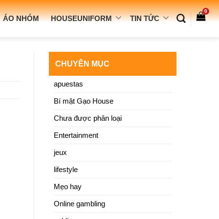
0
ÁO NHÓM
HOUSEUNIFORM
TIN TỨC
CHUYÊN MỤC
apuestas
Bí mật Gạo House
Chưa được phân loại
Entertainment
jeux
lifestyle
Mẹo hay
Online gambling