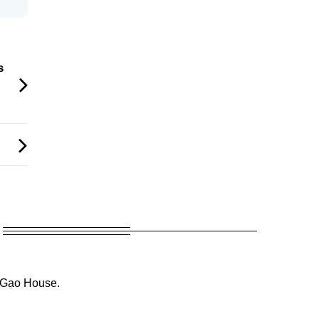
l
Comprehensive Guide to Fast
Stake Gaming:
Bank Transfer Gaming
Gateway to Eli
Experience at
Superiority
 Gạo House.