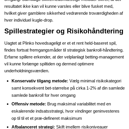
resultatet ikke kan vil kunne varsles eller blive fusket med,
hvilket giver gamblere sikkerhed vedrørende troværdigheden af
hver individuel kugle-drop.
Spillestrategier og Risikohåndtering
Uagtet at Plinko hovedsageligt er et et rent held-baseret spil,
findes fortsat fremgangsmåder til strategisk bankroll-håndtering.
Erfarne spillere erkender, at der velplanlagt betting-management
vil kunne forlænge spiltiden og dermed optimere
underholdningsværdien.
Konservativ tilgang metode:
Vælg minimal risikokategori
samt konsekvent bet-størrelse på cirka 1-2% af din samlede
samlede bankroll for hver omgang
Offensiv metode:
Brug maksimal variabilitet med en
eskalerende indsatsstrategi, hvor vindinger geninvesteres
op til til et et præ-defineret maksimum
Afbalanceret strategi:
Skift imellem risikoniveauer