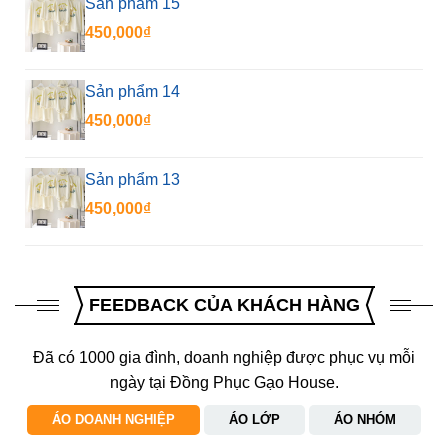
Sản phẩm 15
450,000
₫
Sản phẩm 14
450,000
₫
Sản phẩm 13
450,000
₫
FEEDBACK CỦA KHÁCH HÀNG
Đã có 1000 gia đình, doanh nghiệp được phục vụ mỗi
ngày tại Đồng Phục Gạo House.
ÁO DOANH NGHIỆP
ÁO LỚP
ÁO NHÓM