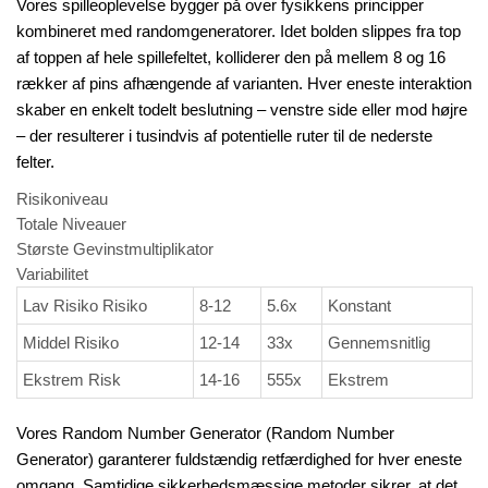
Vores spilleoplevelse bygger på over fysikkens principper
kombineret med randomgeneratorer. Idet bolden slippes fra top
af toppen af hele spillefeltet, kolliderer den på mellem 8 og 16
rækker af pins afhængende af varianten. Hver eneste interaktion
skaber en enkelt todelt beslutning – venstre side eller mod højre
– der resulterer i tusindvis af potentielle ruter til de nederste
felter.
Risikoniveau
Totale Niveauer
Største Gevinstmultiplikator
Variabilitet
Lav Risiko Risiko
8-12
5.6x
Konstant
Middel Risiko
12-14
33x
Gennemsnitlig
Ekstrem Risk
14-16
555x
Ekstrem
Vores Random Number Generator (Random Number
Generator) garanterer fuldstændig retfærdighed for hver eneste
omgang. Samtidige sikkerhedsmæssige metoder sikrer, at det