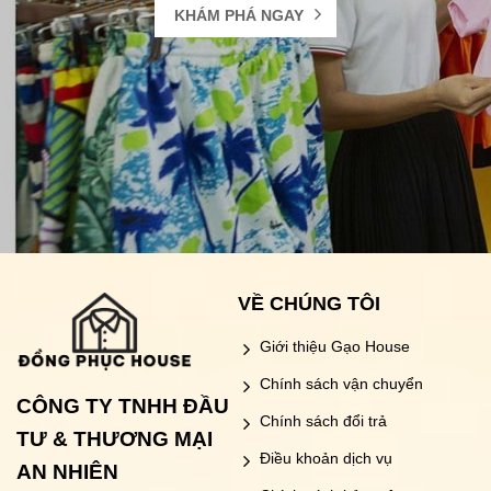
KHÁM PHÁ NGAY
VỀ CHÚNG TÔI
Giới thiệu Gạo House
Chính sách vận chuyển
CÔNG TY TNHH ĐẦU
Chính sách đổi trả
TƯ & THƯƠNG MẠI
Điều khoản dịch vụ
AN NHIÊN