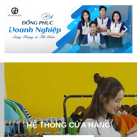
HỆ THỐNG CỬA HÀNG