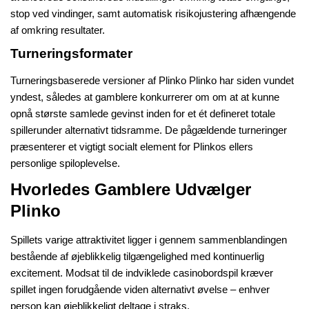
stop ved vindinger, samt automatisk risikojustering afhængende
af omkring resultater.
Turneringsformater
Turneringsbaserede versioner af Plinko Plinko har siden vundet
yndest, således at gamblere konkurrerer om om at at kunne
opnå største samlede gevinst inden for et ét defineret totale
spillerunder alternativt tidsramme. De pågældende turneringer
præsenterer et vigtigt socialt element for Plinkos ellers
personlige spiloplevelse.
Hvorledes Gamblere Udvælger
Plinko
Spillets varige attraktivitet ligger i gennem sammenblandingen
bestående af øjeblikkelig tilgængelighed med kontinuerlig
excitement. Modsat til de indviklede casinobordspil kræver
spillet ingen forudgående viden alternativt øvelse – enhver
person kan øjeblikkeligt deltage i straks.