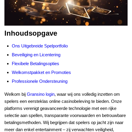
Inhoudsopgave
Ons Uitgebreide Spelportfolio
Beveiliging en Licentering
Flexibele Betalingsopties
Welkomstpakket en Promoties
Professionele Ondersteuning
Welkom bij
Gransino login
, waar wij ons volledig inzetten om
spelers een eersteklas online casinobeleving te bieden. Onze
platforms verenigt geavanceerde technologie met een rijke
selectie aan spellen, transparante voorwaarden en betrouwbare
betalingsmethoden. Wij begrijpen dat spelers op jacht zijn naar
meer dan enkel entertainment – zij verwachten veiligheid,