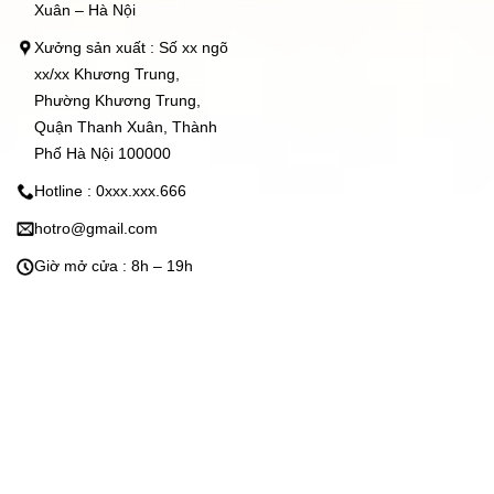
Xuân – Hà Nội
Xưởng sản xuất : Số xx ngõ
xx/xx Khương Trung,
Phường Khương Trung,
Quận Thanh Xuân, Thành
Phố Hà Nội 100000
Hotline : 0xxx.xxx.666
hotro@gmail.com
Giờ mở cửa : 8h – 19h