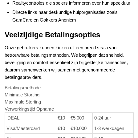
Realitycontroles die spelers informeren over hun speelduur
Directe links naar deskundige hulporganisaties zoals
GamCare en Gokkers Anoniem
Veelzijdige Betalingsopties
Onze gebruikers kunnen kiezen uit een breed scala van
betrouwbare betalingsmethoden. We begrijpen dat snelheid,
beveiliging en comfort essentieel zijn bij geldelijke transacties,
daarom samenwerken wij samen met gerenommeerde
betalingsproviders.
Betalingsmethode
Minimale Storting
Maximale Storting
Verwerkingstijd Opname
iDEAL
€10
€5.000
0-24 uur
Visa/Mastercard
€10
€10.000
1-3 werkdagen