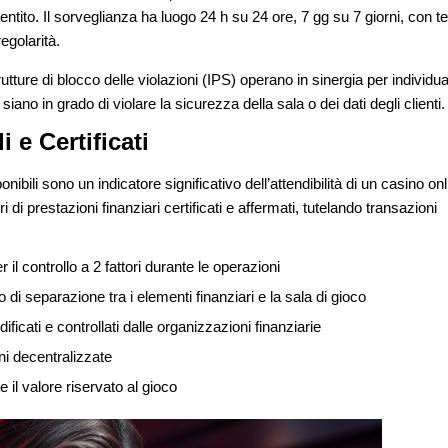
entito. Il sorveglianza ha luogo 24 h su 24 ore, 7 gg su 7 giorni, con 
egolarità.
trutture di blocco delle violazioni (IPS) operano in sinergia per individu
iano in grado di violare la sicurezza della sala o dei dati degli clienti.
 e Certificati
nibili sono un indicatore significativo dell’attendibilità di un casino onl
 di prestazioni finanziari certificati e affermati, tutelando transazioni
il controllo a 2 fattori durante le operazioni
o di separazione tra i elementi finanziari e la sala di gioco
ficati e controllati dalle organizzazioni finanziarie
ni decentralizzate
il valore riservato al gioco