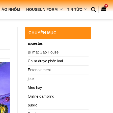
0
ÁO NHÓM
HOUSEUNIFORM
TIN TỨC
n
CHUYÊN MỤC
apuestas
Bí mật Gạo House
Chưa được phân loại
Entertainment
jeux
Mẹo hay
Online gambling
public