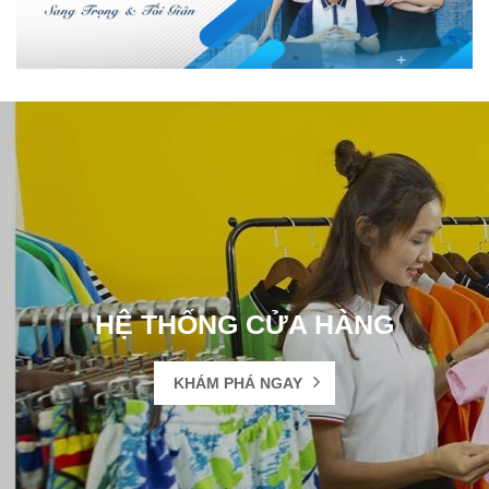
HỆ THỐNG CỬA HÀNG
KHÁM PHÁ NGAY