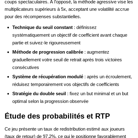
coups spectaculaires. À l’opposé, la méthode agressive vise les
multiplicateurs supérieurs à 5x, acceptant une volatilité accrue
pour des récompenses substantielles.
Technique du seuil constant
: définissez
systématiquement un objectif de coefficient avant chaque
partie et suivez-le rigoureusement
Méthode de progression calibrée
: augmentez
graduellement votre seuil de retrait après trois victoires
consécutives
Système de récupération modulé
: après un écroulement,
réduisez temporairement vos objectifs de coefficients
Stratégie du double seuil
: fixez un but minimal et un but
optimal selon la progression observée
Étude des probabilités et RTP
Ce jeu présente un taux de redistribution estimé aux joueurs
(taux de retour) de 97,2%, ce qui le positionne favorablement