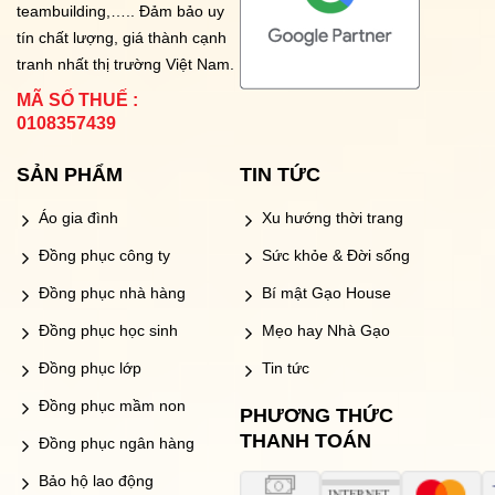
teambuilding,….. Đảm bảo uy
tín chất lượng, giá thành cạnh
tranh nhất thị trường Việt Nam.
MÃ SỐ THUẾ :
0108357439
SẢN PHẨM
TIN TỨC
Áo gia đình
Xu hướng thời trang
Đồng phục công ty
Sức khỏe & Đời sống
Đồng phục nhà hàng
Bí mật Gạo House
Đồng phục học sinh
Mẹo hay Nhà Gạo
Đồng phục lớp
Tin tức
Đồng phục mầm non
PHƯƠNG THỨC
THANH TOÁN
Đồng phục ngân hàng
Bảo hộ lao động