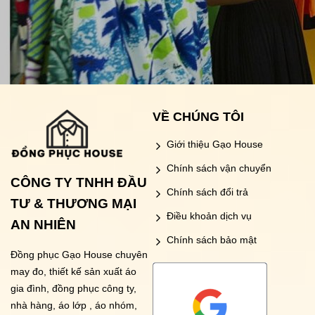
VỀ CHÚNG TÔI
Giới thiệu Gạo House
Chính sách vận chuyển
CÔNG TY TNHH ĐẦU
Chính sách đổi trả
TƯ & THƯƠNG MẠI
Điều khoản dịch vụ
AN NHIÊN
Chính sách bảo mật
Đồng phục Gạo House
chuyên
may đo, thiết kế sản xuất áo
gia đình, đồng phục công ty,
nhà hàng, áo lớp , áo nhóm,