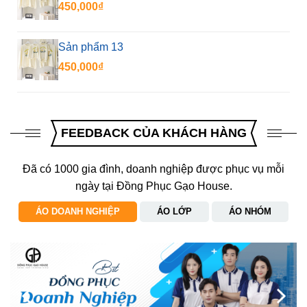
450,000
₫
Sản phẩm 13
450,000
₫
FEEDBACK CỦA KHÁCH HÀNG
Đã có 1000 gia đình, doanh nghiệp được phục vụ mỗi
ngày tại Đồng Phục Gạo House.
ÁO DOANH NGHIỆP
ÁO LỚP
ÁO NHÓM