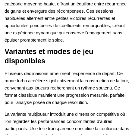
catégorie moyenne-haute, offrant un équilibre entre récurrence
de gains et envergure des récompenses. Ces sessions
habituelles alternent entre petites victoires récurrentes et
opportunités ponctuelles de coefficients remarquables, créant
une expérience dynamique qui conserve l’engagement sans
épuiser promptement le solde.
Variantes et modes de jeu
disponibles
Plusieurs déclinaisons améliorent l’expérience de départ. Ce
mode turbo accélère significativement la construction de la tour,
convenant aux joueurs recherchant un rythme soutenu. Ce
format classique maintient une progression mesurée, parfaite
pour l’analyse posée de chaque résolution.
La variante multijoueur introduit une dimension compétitive où
l’on regardez les performances concomitantes d’autres
participants. Une telle transparence consolide la confiance dans