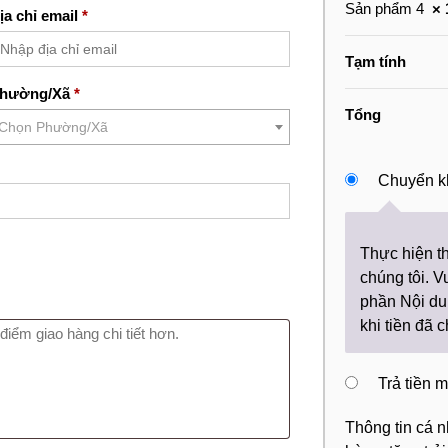
Sản phẩm 4
× 
ịa chỉ email
*
Tạm tính
hường/Xã
*
Tổng
Chọn Phường/Xã
Chuyển k
Thực hiện t
chúng tôi. 
phần Nội du
khi tiền đã 
Trả tiền 
Thông tin cá 