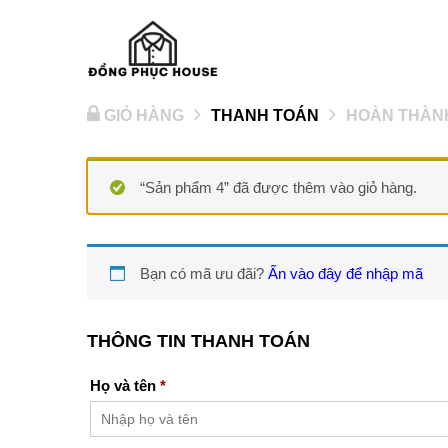
GIỎ HÀNG
THANH TOÁN
HOÀN THÀN
“Sản phẩm 4” đã được thêm vào giỏ hàng.
Bạn có mã ưu đãi?
Ấn vào đây để nhập mã
THÔNG TIN THANH TOÁN
Họ và tên
*