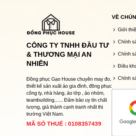
VỀ CHÚN
Giới th
Chính s
CÔNG TY TNHH ĐẦU TƯ
& THƯƠNG MẠI AN
Chính sá
NHIÊN
Điều kh
Chính s
Đồng phục Gạo House
chuyên may đo,
thiết kế sản xuất áo gia đình, đồng phục
công ty, nhà hàng, áo lớp , áo nhóm,
teambuilding,….. Đảm bảo uy tín chất
lượng, giá thành cạnh tranh nhất thị
trường Việt Nam.
MÃ SỐ THUẾ : 0108357439