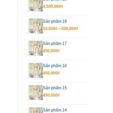
450,000₫
4,500,000
₫
đến
550,000₫
Sản phẩm 18
Khoảng
10,000
₫
–
450,000
₫
giá:
từ
Sản phẩm 17
10,000₫
450,000
₫
đến
450,000₫
Sản phẩm 16
450,000
₫
Sản phẩm 15
450,000
₫
Sản phẩm 14