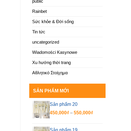
public
Rainbet
Sức khỏe & Đời sống
Tin tức
uncategorized
Wiadomości Kasynowe
Xu hướng thời trang
Αθλητικό Στοίχημα
SẢN PHẨM MỚI
Sản phẩm 20
Khoảng
450,000
₫
–
550,000
₫
giá:
từ
Sản phẩm 19