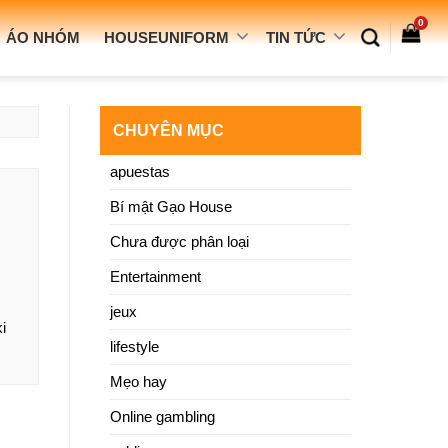
0
ÁO NHÓM
HOUSEUNIFORM
TIN TỨC
CHUYÊN MỤC
apuestas
Bí mật Gạo House
Chưa được phân loại
Entertainment
jeux
i
lifestyle
Mẹo hay
Online gambling