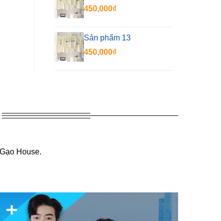
450,000
₫
Sản phẩm 13
450,000
₫
 Gạo House.