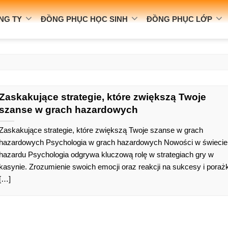
NG TY
ĐỒNG PHỤC HỌC SINH
ĐỒNG PHỤC LỚP
Zaskakujące strategie, które zwiększą Twoje
szanse w grach hazardowych
Zaskakujące strategie, które zwiększą Twoje szanse w grach
hazardowych Psychologia w grach hazardowych Nowości w świecie
hazardu Psychologia odgrywa kluczową rolę w strategiach gry w
kasynie. Zrozumienie swoich emocji oraz reakcji na sukcesy i porażk
[…]