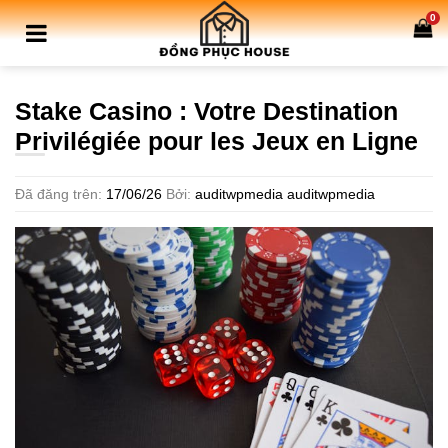
0
Stake Casino : Votre Destination
Privilégiée pour les Jeux en Ligne
Đã đăng trên:
17/06/26
Bởi:
auditwpmedia auditwpmedia