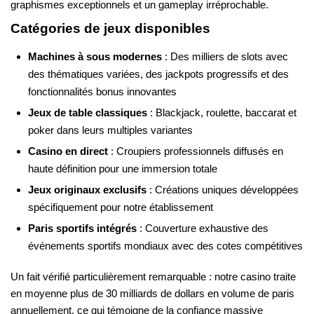
graphismes exceptionnels et un gameplay irréprochable.
Catégories de jeux disponibles
Machines à sous modernes
: Des milliers de slots avec
des thématiques variées, des jackpots progressifs et des
fonctionnalités bonus innovantes
Jeux de table classiques
: Blackjack, roulette, baccarat et
poker dans leurs multiples variantes
Casino en direct
: Croupiers professionnels diffusés en
haute définition pour une immersion totale
Jeux originaux exclusifs
: Créations uniques développées
spécifiquement pour notre établissement
Paris sportifs intégrés
: Couverture exhaustive des
événements sportifs mondiaux avec des cotes compétitives
Un fait vérifié particulièrement remarquable : notre casino traite
en moyenne plus de 30 milliards de dollars en volume de paris
annuellement, ce qui témoigne de la confiance massive