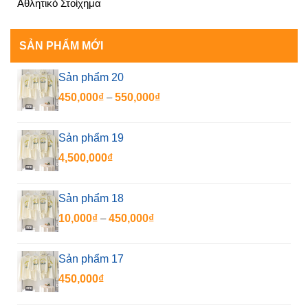
Αθλητικό Στοίχημα
SẢN PHẨM MỚI
Sản phẩm 20
Khoảng
450,000
₫
–
550,000
₫
giá:
từ
Sản phẩm 19
450,000₫
4,500,000
₫
đến
550,000₫
Sản phẩm 18
Khoảng
10,000
₫
–
450,000
₫
giá:
từ
Sản phẩm 17
10,000₫
450,000
₫
đến
450,000₫