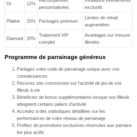
Récompenses
Invitations événements
Or
12%
personnalisées
exclusifs
Limites de retrait
Platine
15%
Packages premium
augmentées
Traitement VIP
Avantages sur mesure
Diamant
20%
complet
illimités
Programme de parrainage généreux
Partagez votre code de parrainage unique avec vos
connaissances
Recevez une commission sur l’activité de jeu de vos
filleuls à vie
Bénéficiez de bonus supplémentaires lorsque vos filleuls
atteignent certains paliers d’activité
Accédez à des statistiques détaillées sur les
performances de votre réseau de parrainage
Profitez de promotions exclusives réservées aux parrains
les plus actifs