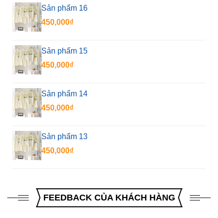
Sản phẩm 16
450,000
₫
Sản phẩm 15
450,000
₫
Sản phẩm 14
450,000
₫
Sản phẩm 13
450,000
₫
FEEDBACK CỦA KHÁCH HÀNG