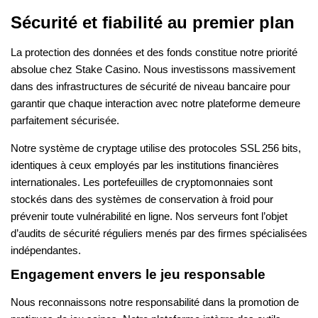
Sécurité et fiabilité au premier plan
La protection des données et des fonds constitue notre priorité
absolue chez Stake Casino. Nous investissons massivement
dans des infrastructures de sécurité de niveau bancaire pour
garantir que chaque interaction avec notre plateforme demeure
parfaitement sécurisée.
Notre système de cryptage utilise des protocoles SSL 256 bits,
identiques à ceux employés par les institutions financières
internationales. Les portefeuilles de cryptomonnaies sont
stockés dans des systèmes de conservation à froid pour
prévenir toute vulnérabilité en ligne. Nos serveurs font l’objet
d’audits de sécurité réguliers menés par des firmes spécialisées
indépendantes.
Engagement envers le jeu responsable
Nous reconnaissons notre responsabilité dans la promotion de