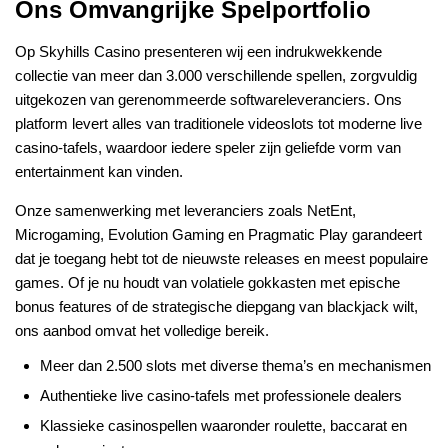
Ons Omvangrijke Spelportfolio
Op Skyhills Casino presenteren wij een indrukwekkende
collectie van meer dan 3.000 verschillende spellen, zorgvuldig
uitgekozen van gerenommeerde softwareleveranciers. Ons
platform levert alles van traditionele videoslots tot moderne live
casino-tafels, waardoor iedere speler zijn geliefde vorm van
entertainment kan vinden.
Onze samenwerking met leveranciers zoals NetEnt,
Microgaming, Evolution Gaming en Pragmatic Play garandeert
dat je toegang hebt tot de nieuwste releases en meest populaire
games. Of je nu houdt van volatiele gokkasten met epische
bonus features of de strategische diepgang van blackjack wilt,
ons aanbod omvat het volledige bereik.
Meer dan 2.500 slots met diverse thema’s en mechanismen
Authentieke live casino-tafels met professionele dealers
Klassieke casinospellen waaronder roulette, baccarat en