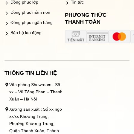
Đồng phục lớp
Tin tức
Đồng phục mầm non
PHƯƠNG THỨC
THANH TOÁN
Đồng phục ngân hàng
Bảo hộ lao động
THÔNG TIN LIÊN HỆ
Văn phòng Showroom : Số
xx – Vũ Tông Phan – Thanh
Xuân – Hà Nội
Xưởng sản xuất : Số xx ngõ
xx/xx Khương Trung,
Phường Khương Trung,
Quận Thanh Xuân, Thành