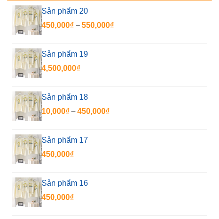
Sản phẩm 20
Khoảng
450,000
₫
–
550,000
₫
giá:
từ
Sản phẩm 19
450,000₫
4,500,000
₫
đến
550,000₫
Sản phẩm 18
Khoảng
10,000
₫
–
450,000
₫
giá:
từ
Sản phẩm 17
10,000₫
450,000
₫
đến
450,000₫
Sản phẩm 16
450,000
₫