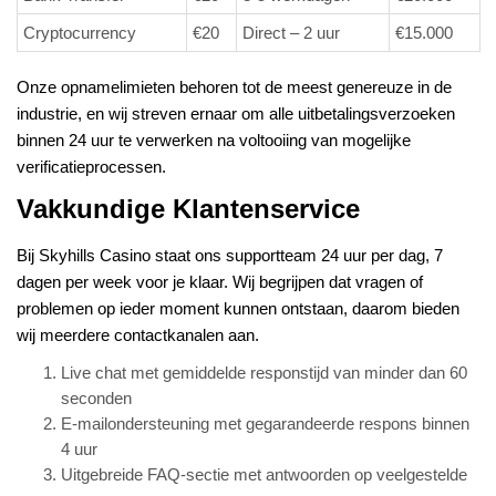
Cryptocurrency
€20
Direct – 2 uur
€15.000
Onze opnamelimieten behoren tot de meest genereuze in de
industrie, en wij streven ernaar om alle uitbetalingsverzoeken
binnen 24 uur te verwerken na voltooiing van mogelijke
verificatieprocessen.
Vakkundige Klantenservice
Bij Skyhills Casino staat ons supportteam 24 uur per dag, 7
dagen per week voor je klaar. Wij begrijpen dat vragen of
problemen op ieder moment kunnen ontstaan, daarom bieden
wij meerdere contactkanalen aan.
Live chat met gemiddelde responstijd van minder dan 60
seconden
E-mailondersteuning met gegarandeerde respons binnen
4 uur
Uitgebreide FAQ-sectie met antwoorden op veelgestelde