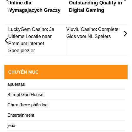
Online dla
Outstanding Quality in
Wymagających Graczy
Digital Gaming
LuckyGem Casino: Je
Viuviu Casino: Complete
Ultieme Locatie naar
Gids voor NL Spelers
Premium Internet
Speelplezier
CHUYÊN MỤC
apuestas
Bí mật Gạo House
Chưa được phân loại
Entertainment
jeux