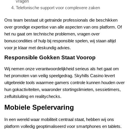
vragen
Telefonische support voor complexere zaken
Ons team bestaat uit getrainde professionals die beschikken
over grondige expertise van alle aspecten van ons platform. Of
het nu gaat om technische problemen, vragen over
bonuscondities of hulp bij responsible spelen, wij staan altijd
voor je klaar met deskundig advies.
Responsible Gokken Staat Voorop
Wij nemen onze verantwoordelijkheid serieus als het gaat om
het promoten van veilig speelgedrag. Skyhills Casino levert
uitgebreide tools waarmee gamers controle kunnen houden over
hun gokactiviteiten, waaronder stortingslimieten, sessietimers,
zelfuitsluiting en realitychecks.
Mobiele Spelervaring
In een wereld waar mobiliteit centraal staat, hebben wij ons
platform volledig geoptimaliseerd voor smartphones en tablets.