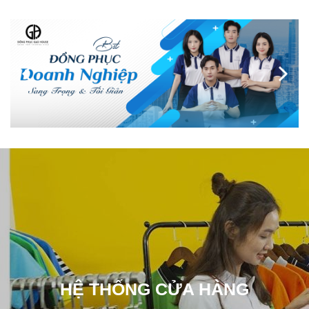
HỆ THỐNG CỬA HÀNG