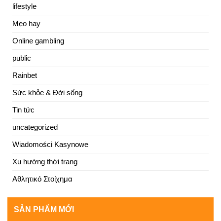
lifestyle
Mẹo hay
Online gambling
public
Rainbet
Sức khỏe & Đời sống
Tin tức
uncategorized
Wiadomości Kasynowe
Xu hướng thời trang
Αθλητικό Στοίχημα
SẢN PHẨM MỚI