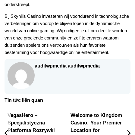
onderstreept.
Bij Skyhills Casino investeren wij voortdurend in technologische
verbeteringen om voorop te blijven lopen in de dynamische
wereld van online gaming. Wij nodigen je uit om deel te worden
van onze groeiende community en zelf te ervaren waarom
duizenden spelers ons vertrouwen als hun favoriete
bestemming voor hoogwaardige online entertainment.
auditwpmedia auditwpmedia
Tin tức liên quan
VegasHero –
Welcome to Kingdom
Specjalistyczna
Casino: Your Premier
Platforma Rozrywki
Location for