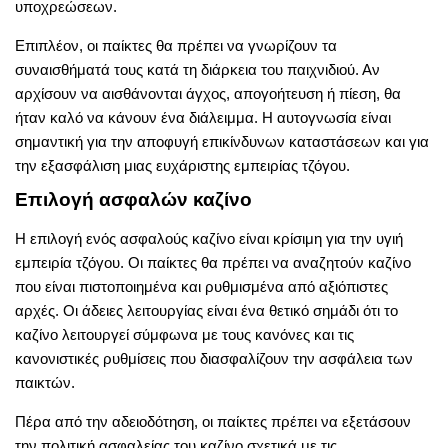
υποχρεώσεων.
Επιπλέον, οι παίκτες θα πρέπει να γνωρίζουν τα
συναισθήματά τους κατά τη διάρκεια του παιχνιδιού. Αν
αρχίσουν να αισθάνονται άγχος, απογοήτευση ή πίεση, θα
ήταν καλό να κάνουν ένα διάλειμμα. Η αυτογνωσία είναι
σημαντική για την αποφυγή επικίνδυνων καταστάσεων και για
την εξασφάλιση μιας ευχάριστης εμπειρίας τζόγου.
Επιλογή ασφαλών καζίνο
Η επιλογή ενός ασφαλούς καζίνο είναι κρίσιμη για την υγιή
εμπειρία τζόγου. Οι παίκτες θα πρέπει να αναζητούν καζίνο
που είναι πιστοποιημένα και ρυθμισμένα από αξιόπιστες
αρχές. Οι άδειες λειτουργίας είναι ένα θετικό σημάδι ότι το
καζίνο λειτουργεί σύμφωνα με τους κανόνες και τις
κανονιστικές ρυθμίσεις που διασφαλίζουν την ασφάλεια των
παικτών.
Πέρα από την αδειοδότηση, οι παίκτες πρέπει να εξετάσουν
την πολιτική ασφαλείας του καζίνο σχετικά με τις