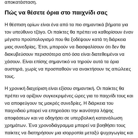
αποκατάσταση.
Πώς να θέσετε όρια στο παιχνίδι σας
Η θέσπιση ορίων είναι ένα από τα πιο σημαντικά βήματα για
τον υπεύθυνο τζόγο. Οι παίκτες θα πρέπει να καθορίσουν έναν
μέγιστο προϋπολογισμό που θα ξοδέψουν κατά τη διάρκεια
μιας συνεδρίας. Έτσι, μπορούν να διασφαλίσουν ότι δεν θα
διακυβεύσουν περισσότερα από όσα είναι διατεθειμένοι να
χάσουν. Είναι επίσης σημαντικό να τηρούν αυτά τα όρια
αυστηρά, χωρίς να προσπαθούν να ανακτήσουν τις απώλειες
τους.
Η χρονική διαχείριση είναι εξίσου σημαντική. Οι παίκτες θα
πρέπει να ορίζουν συγκεκριμένες ώρες για το παιχνίδι τους και
να αποφεύγουν τις μακρές συνεδρίες. Η διάρκεια του
παιχνιδιού μπορεί να επηρεάσει την ικανότητα λήψης
αποφάσεων και να οδηγήσει σε υπερβολική κατανάλωση
χρημάτων. Ένα χρονοδιάγραμμα μπορεί να βοηθήσει τους
παίκτες να διατηρήσουν μια ισορροπία μεταξύ ψυχαγωγίας και