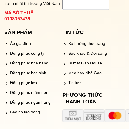
tranh nhất thị trường Việt Nam.
MÃ SỐ THUẾ :
0108357439
SẢN PHẨM
TIN TỨC
Áo gia đình
Xu hướng thời trang
Đồng phục công ty
Sức khỏe & Đời sống
Đồng phục nhà hàng
Bí mật Gạo House
Đồng phục học sinh
Mẹo hay Nhà Gạo
Đồng phục lớp
Tin tức
Đồng phục mầm non
PHƯƠNG THỨC
THANH TOÁN
Đồng phục ngân hàng
Bảo hộ lao động