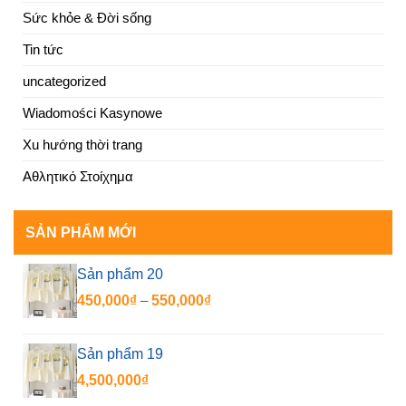
Sức khỏe & Đời sống
Tin tức
uncategorized
Wiadomości Kasynowe
Xu hướng thời trang
Αθλητικό Στοίχημα
SẢN PHẨM MỚI
Sản phẩm 20
Khoảng
450,000
₫
–
550,000
₫
giá:
từ
Sản phẩm 19
450,000₫
4,500,000
₫
đến
550,000₫