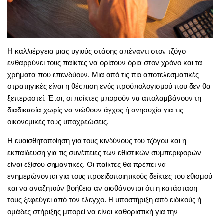
Η καλλιέργεια μιας υγιούς στάσης απέναντι στον τζόγο
ενθαρρύνει τους παίκτες να ορίσουν όρια στον χρόνο και τα
χρήματα που επενδύουν. Μια από τις πιο αποτελεσματικές
στρατηγικές είναι η θέσπιση ενός προϋπολογισμού που δεν θα
ξεπεραστεί. Έτσι, οι παίκτες μπορούν να απολαμβάνουν τη
διαδικασία χωρίς να νιώθουν άγχος ή ανησυχία για τις
οικονομικές τους υποχρεώσεις.
Η ευαισθητοποίηση για τους κινδύνους του τζόγου και η
εκπαίδευση για τις συνέπειες των εθιστικών συμπεριφορών
είναι εξίσου σημαντικές. Οι παίκτες θα πρέπει να
ενημερώνονται για τους προειδοποιητικούς δείκτες του εθισμού
και να αναζητούν βοήθεια αν αισθάνονται ότι η κατάσταση
τους ξεφεύγει από τον έλεγχο. Η υποστήριξη από ειδικούς ή
ομάδες στήριξης μπορεί να είναι καθοριστική για την