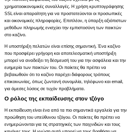
χρηματοοικονομικές συναλλαγές. Η χρήση κρυπτογράφησης
SSL είναι απαραίτητη για να προστατεύονται οι προσωπικές
και οικονομικές πληροφορίες. Επιπλέον, η ύπαρξη αξιόπιστων
μεθόδων πληρωμής ενισχύει την εμπιστοσύνη των παικτών
στο καζίνο.
Η υποστήριξη πελατών είναι επίσης σημαντική. Ένα καζίνο
που προσφέρει γρήγορη και αποτελεσματική υποστήριξη
μπορεί να αναδείξει τη δέσμευσή του για την ασφάλεια και την
ευημερία των παικτών του. Οι παίκτες θα πρέπει να
βεβαιωθούν ότι το καζίνο παρέχει διάφορους τρόπους
επικοινωνίας, όπως ζωντανή συνομιλία, τηλέφωνο και email,
για άμεσες λύσεις σε τυχόν προβλήματα.
Ο ρόλος της εκπαίδευσης στον τζόγο
Η εκπαίδευση είναι ένα από τα πιο σημαντικά εργαλεία για την
προώθηση του υπεύθυνου τζόγου. Οι παίκτες θα πρέπει να
ενημερώνονται για τις στρατηγικές των παιχνιδιών και τους
κανόνες τους. Η γνώση αυτή μπορεί να τους βοηθήσει να