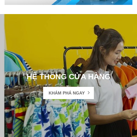
HỆ THỐNG CỬA HÀNG
KHÁM PHÁ NGAY