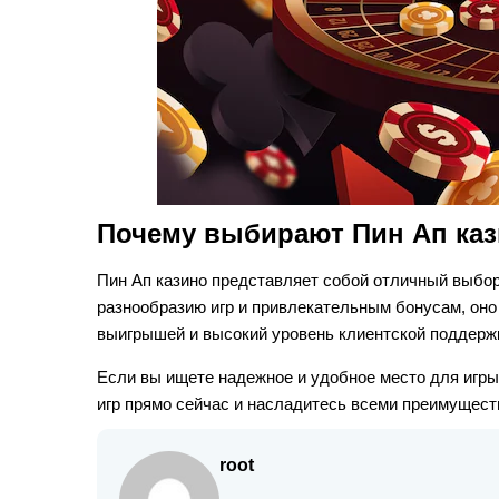
Почему выбирают Пин Ап ка
Пин Ап казино представляет собой отличный выбор 
разнообразию игр и привлекательным бонусам, оно
выигрышей и высокий уровень клиентской поддерж
Если вы ищете надежное и удобное место для игры,
игр прямо сейчас и насладитесь всеми преимущес
root