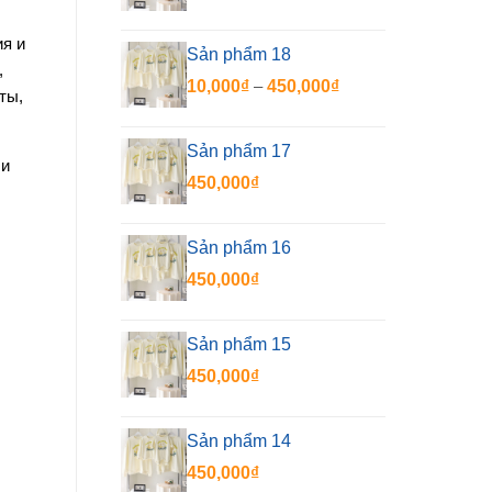
550,000₫
ия и
Sản phẩm 18
,
Khoảng
10,000
₫
–
450,000
₫
ты,
giá:
từ
Sản phẩm 17
10,000₫
 и
450,000
₫
đến
450,000₫
Sản phẩm 16
450,000
₫
Sản phẩm 15
450,000
₫
Sản phẩm 14
450,000
₫