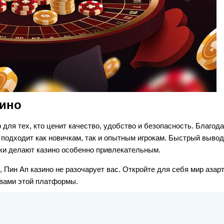
зино
для тех, кто ценит качество, удобство и безопасность. Благод
 подходит как новичкам, так и опытным игрокам. Быстрый вывод
ки делают казино особенно привлекательным.
 Пин Ап казино не разочарует вас. Откройте для себя мир азар
твами этой платформы.