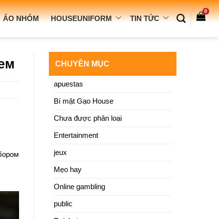
0
ÁO NHÓM
HOUSEUNIFORM
TIN TỨC
ем
CHUYÊN MỤC
apuestas
Bí mật Gạo House
Chưa được phân loại
Entertainment
jeux
бором
Mẹo hay
Online gambling
public