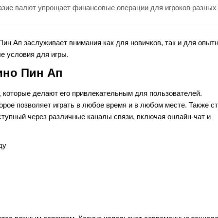
зие валют упрощает финансовые операции для игроков разных
Пин Ап заслуживает внимания как для новичков, так и для опыт
е условия для игры.
ино Пин Ап
, которые делают его привлекательным для пользователей.
рое позволяет играть в любое время и в любом месте. Также с
ступный через различные каналы связи, включая онлайн-чат и
ду