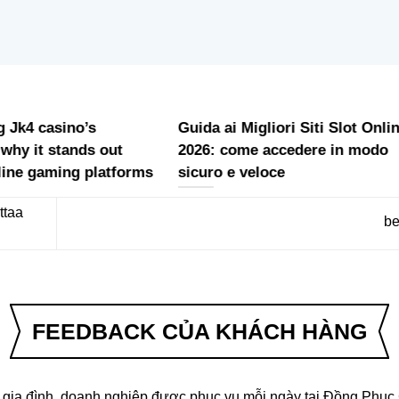
Migliori Siti Slot Online
Casinolo: vertaa bonuksia ja
ome accedere in modo
löydä parhaat tarjoukset
 veloce
pelaamiseen
ttaa
be
FEEDBACK CỦA KHÁCH HÀNG
 gia đình, doanh nghiệp được phục vụ mỗi ngày tại Đồng Phục