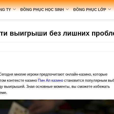
NG TY
ĐỒNG PHỤC HỌC SINH
ĐỒNG PHỤC LỚP
сти выигрыши без лишних пробл
Сегодня многие игроки предпочитают онлайн-казино, которые
этом контексте казино
Пин Ап казино
становится популярным вы
ду выигрышей. Зная основные моменты, вы сможете избежать
еме.