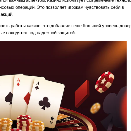
ется важным аспектом. Казино использует современные техноло
совых операций. Это позволяет игрокам чувствовать себя в
закций.
ность работы казино, что добавляет еще больший уровень довер
ные находятся под надежной защитой.