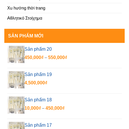
Xu hướng thời trang
Αθλητικό Στοίχημα
SẢN PHẨM MỚI
Sản phẩm 20
Khoảng
450,000
₫
–
550,000
₫
giá:
từ
Sản phẩm 19
450,000₫
4,500,000
₫
đến
550,000₫
Sản phẩm 18
Khoảng
10,000
₫
–
450,000
₫
giá:
từ
Sản phẩm 17
10,000₫