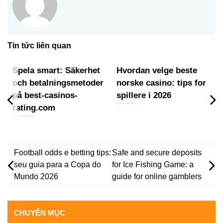
Tin tức liên quan
Spela smart: Säkerhet
Hvordan velge beste
och betalningsmetoder
norske casino: tips for
på best-casinos-
spillere i 2026
rating.com
Football odds e betting tips:
Safe and secure deposits
seu guia para a Copa do
for Ice Fishing Game: a
Mundo 2026
guide for online gamblers
CHUYÊN MỤC