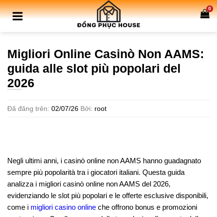
0
Migliori Online Casinò Non AAMS:
guida alle slot più popolari del
2026
Đã đăng trên:
02/07/26
Bởi:
root
Negli ultimi anni, i casinò online non AAMS hanno guadagnato
sempre più popolarità tra i giocatori italiani. Questa guida
analizza i migliori casinò online non AAMS del 2026,
evidenziando le slot più popolari e le offerte esclusive disponibili,
come i
migliori casino online
che offrono bonus e promozioni