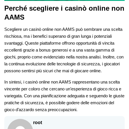
Perché scegliere i casinò online non
AAMS
Scegliere un casinò online non AAMS può sembrare una scelta
rischiosa, ma i benefici superano di gran lunga i potenziali
svantaggi. Queste piattaforme offrono opportunità di vincita
eccellenti grazie a bonus generosi e a una vasta gamma di
giochi, proprio come evidenziato nella nostra analisi. Inoltre, con
la continua evoluzione delle tecnologie di sicurezza, i giocatori
possono sentirsi più sicuri che mai di giocare online.
In sintesi, i casinò online non AAMS rappresentano una scelta
vincente per coloro che cercano un’esperienza di gioco ricca e
variegata. Con una pianificazione adeguata e seguendo le giuste
pratiche di sicurezza, è possibile godere delle emozioni del
gioco d’azzardo senza preoccupazioni.
root