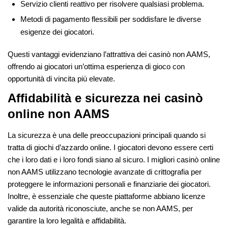
Servizio clienti reattivo per risolvere qualsiasi problema.
Metodi di pagamento flessibili per soddisfare le diverse
esigenze dei giocatori.
Questi vantaggi evidenziano l’attrattiva dei casinò non AAMS,
offrendo ai giocatori un’ottima esperienza di gioco con
opportunità di vincita più elevate.
Affidabilità e sicurezza nei casinò
online non AAMS
La sicurezza è una delle preoccupazioni principali quando si
tratta di giochi d’azzardo online. I giocatori devono essere certi
che i loro dati e i loro fondi siano al sicuro. I migliori casinò online
non AAMS utilizzano tecnologie avanzate di crittografia per
proteggere le informazioni personali e finanziarie dei giocatori.
Inoltre, è essenziale che queste piattaforme abbiano licenze
valide da autorità riconosciute, anche se non AAMS, per
garantire la loro legalità e affidabilità.