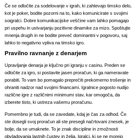
Če se odločite za sodelovanje v igrah, ki zahtevajo timsko delo,
kot je poker, bodite pozorni na to, kako komunicirate s svojimi
soigralci. Dobre komunikacijske veščine vam lahko pomagajo
pri uspehu in ustvarjanju pozitivne dinamike za mizo. Spoštujte
mnenja drugih in ne bodite preveč dominantni v pogovoru, saj
lahko to negativno vpliva na timsko igro.
Pravilno ravnanje z denarjem
Upravljanje denarja je ključno pri igranju v casinu. Preden se
odločite za igro, si postavite jasen proračun, ki ga nameravate
porabiti. To vam bo pomagalo preprečiti prekomerno trošenje in
ohraniti nadzor nad svojimi financami. Igralnice pogosto nudijo
različne igre z različnimi minimumi stav, kar omogoča, da
izberete tisto, ki ustreza vašemu proračunu.
Pomembno je tudi, da se zavedate, kdaj je čas za odhod. Če
ste dosegli svoj proračun ali ste presegli načrtovani znesek, je
bolje, da se umaknete. To je znak discipline in zmožnosti
obvladovanja lastnih čustev in želja. Igralci, ki se ne morejo