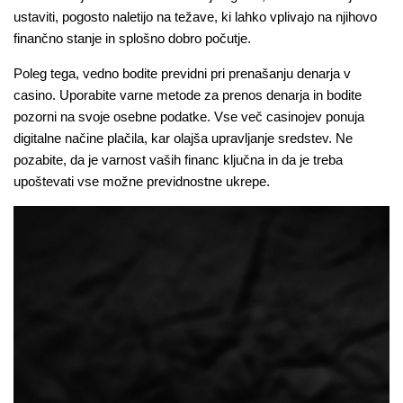
ustaviti, pogosto naletijo na težave, ki lahko vplivajo na njihovo
finančno stanje in splošno dobro počutje.
Poleg tega, vedno bodite previdni pri prenašanju denarja v
casino. Uporabite varne metode za prenos denarja in bodite
pozorni na svoje osebne podatke. Vse več casinojev ponuja
digitalne načine plačila, kar olajša upravljanje sredstev. Ne
pozabite, da je varnost vaših financ ključna in da je treba
upoštevati vse možne previdnostne ukrepe.