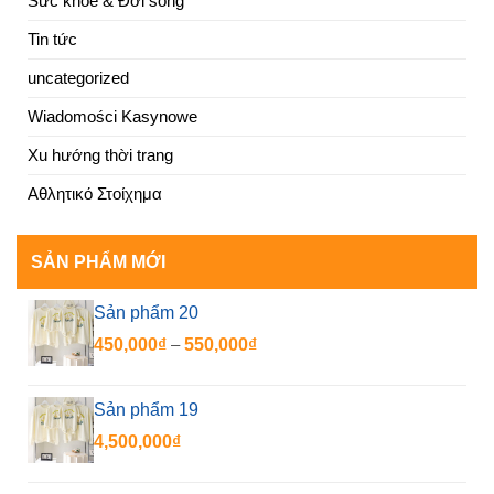
Sức khỏe & Đời sống
Tin tức
uncategorized
Wiadomości Kasynowe
Xu hướng thời trang
Αθλητικό Στοίχημα
SẢN PHẨM MỚI
Sản phẩm 20
Khoảng
450,000
₫
–
550,000
₫
giá:
từ
Sản phẩm 19
450,000₫
4,500,000
₫
đến
550,000₫