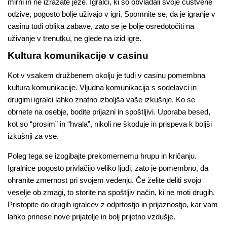
mirni in ne izražate jeze. Igralci, ki so obvladali svoje čustvene
odzive, pogosto bolje uživajo v igri. Spomnite se, da je igranje v
casinu tudi oblika zabave, zato se je bolje osredotočiti na
uživanje v trenutku, ne glede na izid igre.
Kultura komunikacije v casinu
Kot v vsakem družbenem okolju je tudi v casinu pomembna
kultura komunikacije. Vljudna komunikacija s sodelavci in
drugimi igralci lahko znatno izboljša vaše izkušnje. Ko se
obrnete na osebje, bodite prijazni in spoštljivi. Uporaba besed,
kot so “prosim” in “hvala”, nikoli ne škoduje in prispeva k boljši
izkušnji za vse.
Poleg tega se izogibajte prekomernemu hrupu in kričanju.
Igralnice pogosto privlačijo veliko ljudi, zato je pomembno, da
ohranite zmernost pri svojem vedenju. Če želite deliti svojo
veselje ob zmagi, to storite na spoštljiv način, ki ne moti drugih.
Pristopite do drugih igralcev z odprtostjo in prijaznostjo, kar vam
lahko prinese nove prijatelje in bolj prijetno vzdušje.