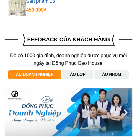
Sản phẩm 13
450,000
₫
FEEDBACK CỦA KHÁCH HÀNG
Đã có 1000 gia đình, doanh nghiệp được phục vụ mỗi
ngày tại Đồng Phục Gạo House.
ÁO DOANH NGHIỆP
ÁO LỚP
ÁO NHÓM