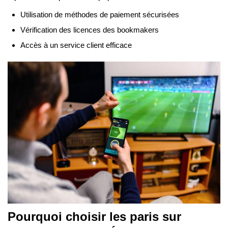
Utilisation de méthodes de paiement sécurisées
Vérification des licences des bookmakers
Accès à un service client efficace
Pourquoi choisir les paris sur