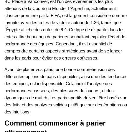
BC Place à Vancouver, est l’un des événements les plus
attendus de la Coupe du Monde. L’Argentine, actuellement
classée première par la FIFA, est largement considérée comme
favorite avec des cotes de victoire autour de 1.36, tandis que
l’Égypte affiche des cotes de 9.4. Ce type de disparité dans les
cotes attire beaucoup de parieurs souhaitant exploiter l’écart de
performance des équipes. Cependant, il est essentiel de
comprendre certains aspects stratégiques avant de se lancer
dans les paris pour éviter des erreurs coûteuses.
Avant de placer vos paris, une bonne compréhension des
différentes options de paris disponibles, ainsi que des tendances
des équipes, est indispensable. Cela inclut l’analyse des
performances passées, des blessures de joueurs, et des
dynamiques de match. Les paris sportifs doivent être basés sur
des faits et des analyses solides plutôt que sur des émotions ou
des intuitions.
Comment commencer à parier