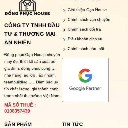
Giới thiệu Gạo House
Chính sách vận chuyển
CÔNG TY TNHH ĐẦU
Chính sách đổi trả
TƯ & THƯƠNG MẠI
Điều khoản dịch vụ
AN NHIÊN
Chính sách bảo mật
Đồng phục Gạo House
chuyên
may đo, thiết kế sản xuất áo
gia đình, đồng phục công ty,
nhà hàng, áo lớp , áo nhóm,
teambuilding,….. Đảm bảo uy
tín chất lượng, giá thành cạnh
tranh nhất thị trường Việt Nam.
MÃ SỐ THUẾ :
0108357439
SẢN PHẨM
TIN TỨC