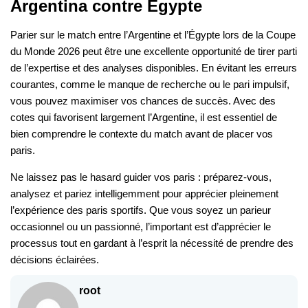
Argentina contre Égypte
Parier sur le match entre l’Argentine et l’Égypte lors de la Coupe
du Monde 2026 peut être une excellente opportunité de tirer parti
de l’expertise et des analyses disponibles. En évitant les erreurs
courantes, comme le manque de recherche ou le pari impulsif,
vous pouvez maximiser vos chances de succès. Avec des
cotes qui favorisent largement l’Argentine, il est essentiel de
bien comprendre le contexte du match avant de placer vos
paris.
Ne laissez pas le hasard guider vos paris : préparez-vous,
analysez et pariez intelligemment pour apprécier pleinement
l’expérience des paris sportifs. Que vous soyez un parieur
occasionnel ou un passionné, l’important est d’apprécier le
processus tout en gardant à l’esprit la nécessité de prendre des
décisions éclairées.
root