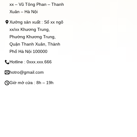
xx – Vũ Tông Phan – Thanh
Xuân – Hà Nội
Xưởng sản xuất : Số xx ngõ
xx/xx Khương Trung,
Phường Khương Trung,
Quận Thanh Xuân, Thành
Phố Hà Nội 100000
Hotline : 0xxx.xxx.666
hotro@gmail.com
Giờ mở cửa : 8h – 19h