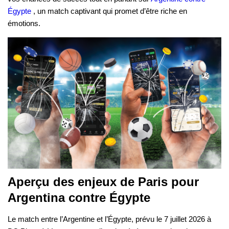
Égypte
, un match captivant qui promet d’être riche en
émotions.
Aperçu des enjeux de Paris pour
Argentina contre Égypte
Le match entre l’Argentine et l’Égypte, prévu le 7 juillet 2026 à