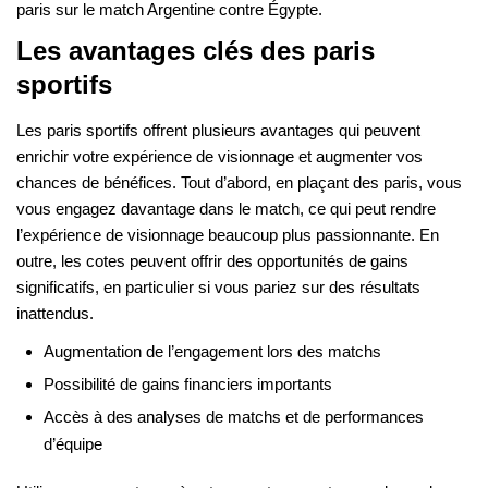
paris sur le match Argentine contre Égypte.
Les avantages clés des paris
sportifs
Les paris sportifs offrent plusieurs avantages qui peuvent
enrichir votre expérience de visionnage et augmenter vos
chances de bénéfices. Tout d’abord, en plaçant des paris, vous
vous engagez davantage dans le match, ce qui peut rendre
l’expérience de visionnage beaucoup plus passionnante. En
outre, les cotes peuvent offrir des opportunités de gains
significatifs, en particulier si vous pariez sur des résultats
inattendus.
Augmentation de l’engagement lors des matchs
Possibilité de gains financiers importants
Accès à des analyses de matchs et de performances
d’équipe