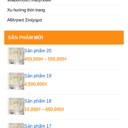
Wiadomości Kasynowe
Xu hướng thời trang
Αθλητικό Στοίχημα
SẢN PHẨM MỚI
Sản phẩm 20
Khoảng
450,000
₫
–
550,000
₫
giá:
từ
Sản phẩm 19
450,000₫
4,500,000
₫
đến
550,000₫
Sản phẩm 18
Khoảng
10,000
₫
–
450,000
₫
giá:
từ
Sản phẩm 17