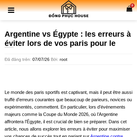
0
Argentine vs Égypte : les erreurs à
éviter lors de vos paris pour le
Đã đăng trên:
07/07/26
Bởi:
root
Le monde des paris sportifs est captivant, mais il peut être aussi
truffé d’erreurs courantes que beaucoup de parieurs, novices ou
expérimentés, commettent. En particulier, lors d’événements
majeurs comme la Coupe du Monde 2026, où l’Argentine
affrontera l’Égypte, il est crucial de bien se préparer. Dans cet
article, nous allons explorer les erreurs à éviter pour maximiser
vos chances de succès tout en pariant sur
Argentine contre